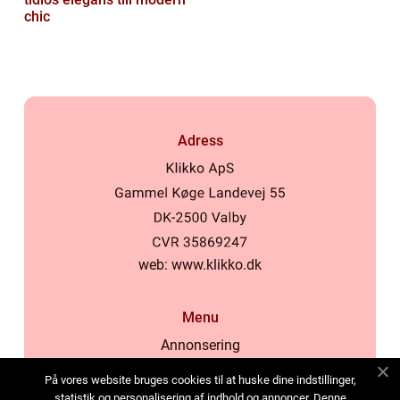
chic
Adress
web:
www.klikko.dk
Menu
Annonsering
Om oss
På vores website bruges cookies til at huske dine indstillinger,
Cookies
statistik og personalisering af indhold og annoncer. Denne