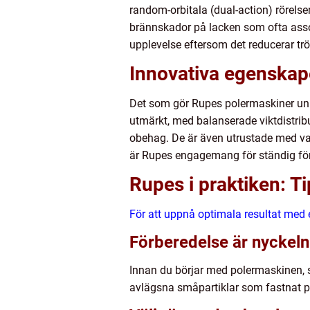
random-orbitala (dual-action) rörels
brännskador på lacken som ofta asso
upplevelse eftersom det reducerar tr
Innovativa egenskap
Det som gör Rupes polermaskiner un
utmärkt, med balanserade viktdistrib
obehag. De är även utrustade med vari
är Rupes engagemang för ständig förb
Rupes i praktiken: T
För att uppnå optimala resultat med
Förberedelse är nyckeln
Innan du börjar med polermaskinen, se
avlägsna småpartiklar som fastnat på