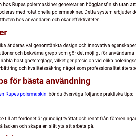
en hos Rupes polermaskiner genererar en högglansfinish utan att
cieras med rotationella polermaskiner. Detta system erbjuder
öttheten hos användaren och ökar effektiviteten.
er
ika är deras väl genomtänkta design och innovativa egenskape
utioner och bekväma grepp som gör det möjligt för användarna a
abla hastighetsreglage, vilket ger precision vid olika polering
ättring och kvalitetssäkring något som professionalitet återspeg
ips för bästa användning
 en Rupes polermaskin,
bör du överväga följande praktiska tips:
 till att fordonet är grundligt tvättat och renat från förorening
 lacken och skapa en slät yta att arbeta på.