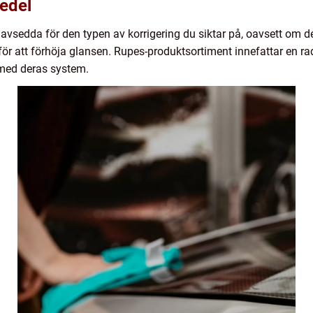
medel
sedda för den typen av korrigering du siktar på, oavsett om de
ish för att förhöja glansen. Rupes-produktsortiment innefattar en 
 med deras system.