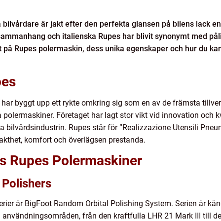
a bilvårdare är jakt efter den perfekta glansen på bilens lack e
a sammanhang och italienska Rupes har blivit synonymt med pålit
itt på Rupes polermaskin, dess unika egenskaper och hur du kan
pes
, har byggt upp ett rykte omkring sig som en av de främsta tillv
olermaskiner. Företaget har lagt stor vikt vid innovation och kvalit
 bilvårdsindustrin. Rupes står för ”Realizzazione Utensili Pneuma
xakthet, komfort och överlägsen prestanda.
os Rupes Polermaskiner
 Polishers
ier är BigFoot Random Orbital Polishing System. Serien är känd
 användningsområden, från den kraftfulla LHR 21 Mark III till