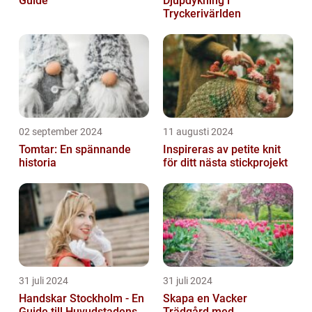
Guide
Djupdykning i
Tryckerivärlden
02 september 2024
11 augusti 2024
Tomtar: En spännande
Inspireras av petite knit
historia
för ditt nästa stickprojekt
31 juli 2024
31 juli 2024
Handskar Stockholm - En
Skapa en Vacker
Guide till Huvudstadens
Trädgård med