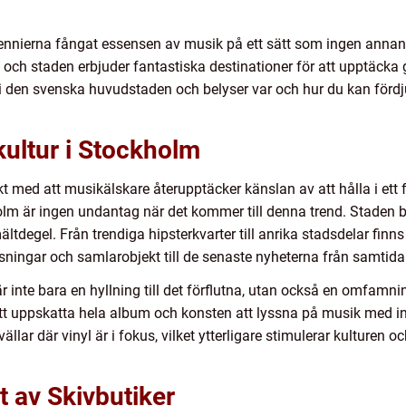
nnierna fångat essensen av musik på ett sätt som ingen annan
t och staden erbjuder fantastiska destinationer för att upptäcka
n i den svenska huvudstaden och belyser var och hur du kan förd
kultur i Stockholm
akt med att musikälskare återupptäcker känslan av att hålla i ett
olm är ingen undantag när det kommer till denna trend. Staden 
ältdegel. Från trendiga hipsterkvarter till anrika stadsdelar finn
ssningar och samlarobjekt till de senaste nyheterna från samtida a
 är inte bara en hyllning till det förflutna, utan också en omfam
att uppskatta hela album och konsten att lyssna på musik med int
r där vinyl är i fokus, vilket ytterligare stimulerar kulturen oc
t av Skivbutiker