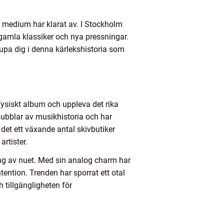
 medium har klarat av. I Stockholm
 gamla klassiker och nya pressningar.
jupa dig i denna kärlekshistoria som
 fysiskt album och uppleva det rika
bubblar av musikhistoria och har
s det ett växande antal skivbutiker
rtister.
ning av nuet. Med sin analog charm har
ention. Trenden har sporrat ett otal
h tillgängligheten för