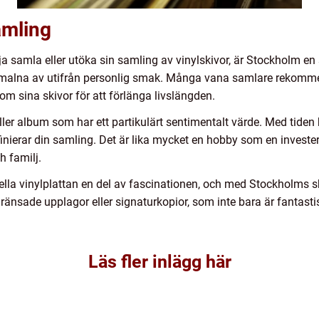
amling
ja samla eller utöka sin samling av vinylskivor, är Stockholm en 
 smalna av utifrån personlig smak. Många vana samlare rekommen
om sina skivor för att förlänga livslängden.
er album som har ett partikulärt sentimentalt värde. Med tiden ka
inierar din samling. Det är lika mycket en hobby som en invester
h familj.
ella vinylplattan en del av fascinationen, och med Stockholms ski
egränsade upplagor eller signaturkopior, som inte bara är fantast
Läs fler inlägg här