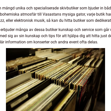
n mängd unika och specialiserade skivbutiker som bjuder in både
ohemiska atmosfär till Vasastans mysiga gator, varje butik har 
azz, eller elektronisk musik, så kan du hitta butiker som dedikerat
erbjuder många av dessa butiker kunskap och service som går u
d sig av sin kunskap och tips för att hjälpa dig att hitta just d
är information om konserter och andra event ofta delas.