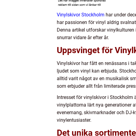
Vinylskivor Stockholm
har under dece
har passionen för vinyl aldrig svalna
Denna artikel utforskar vinylkulture
snurrar vidare år efter år.
Uppsvinget för Vinyl
Vinylskivor har fått en renässans i t
ljudet som vinyl kan erbjuda. Stockh
alltid varit något av en musikalisk sm
som erbjuder allt från limiterade pre
Intresset för vinylskivor i Stockholm
vinylplattorna lärt nya generationer 
evenemang, skivmarknader och DJ-kvälla
vinylentusiaster.
Det unika sortimente