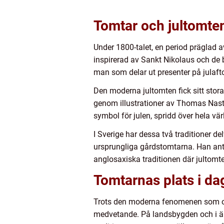
Tomtar och jultomte
Under 1800-talet, en period präglad 
inspirerad av Sankt Nikolaus och de
man som delar ut presenter på julaft
Den moderna jultomten fick sitt stor
genom illustrationer av Thomas Nast 
symbol för julen, spridd över hela vär
I Sverige har dessa två traditioner
ursprungliga gårdstomtarna. Han anta
anglosaxiska traditionen där jultom
Tomtarnas plats i da
Trots den moderna fenomenen som ofta
medvetande. På landsbygden och i äld