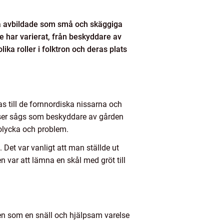
ofta avbildade som små och skäggiga
 har varierat, från beskyddare av
ika roller i folktron och deras plats
as till de fornnordiska nissarna och
elser sågs som beskyddare av gården
olycka och problem.
 Det var vanligt att man ställde ut
 var att lämna en skål med gröt till
mten som en snäll och hjälpsam varelse