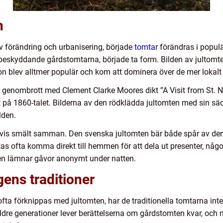
n
av förändring och urbanisering, började
tomtar
förändras i populä
 beskyddande gårdstomtarna, började ta form. Bilden av julto
on blev alltmer populär och kom att dominera över de mer lokalt
a genombrott med Clement Clarke Moores dikt ”A Visit from St. N
på 1860-talet. Bilderna av den rödklädda jultomten med sin säck
lden.
 delvis smält samman. Den svenska jultomten bär både spår av d
s ofta komma direkt till hemmen för att dela ut presenter, något
ten lämnar gåvor anonymt under natten.
gens traditioner
 förknippas med jultomten, har de traditionella tomtarna inte h
re generationer lever berättelserna om gårdstomten kvar, och 