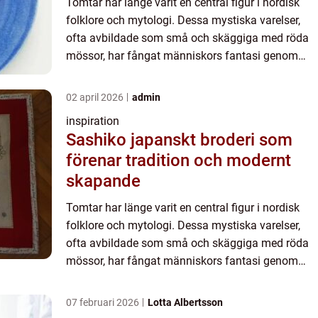
Tomtar har länge varit en central figur i nordisk
folklore och mytologi. Dessa mystiska varelser,
ofta avbildade som små och skäggiga med röda
mössor, har fångat människors fantasi genom
generationer. Tomtarnas ro...
02 april 2026
admin
inspiration
Sashiko japanskt broderi som
förenar tradition och modernt
skapande
Tomtar har länge varit en central figur i nordisk
folklore och mytologi. Dessa mystiska varelser,
ofta avbildade som små och skäggiga med röda
mössor, har fångat människors fantasi genom
generationer. Tomtarnas ro...
07 februari 2026
Lotta Albertsson