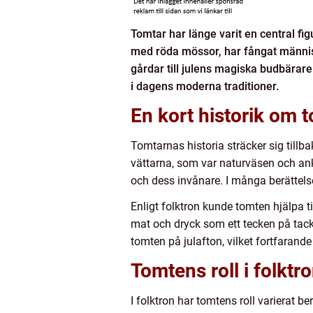
Tomtar har länge varit en central fi
med röda mössor, har fångat människ
gårdar till julens magiska budbärare.
i dagens moderna traditioner.
En kort historik om 
Tomtarnas historia sträcker sig tillba
vättarna, som var naturväsen och ank
och dess invånare. I många berättel
Enligt folktron kunde tomten hjälpa t
mat och dryck som ett tecken på tack
tomten på julafton, vilket fortfarande
Tomtens roll i folktr
I folktron har tomtens roll varierat 