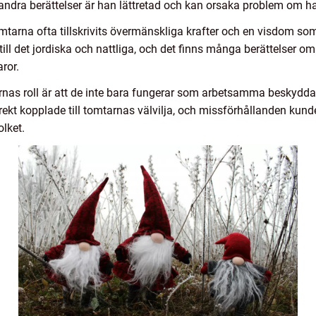
andra berättelser är han lättretad och kan orsaka problem om h
tarna ofta tillskrivits övermänskliga krafter och en visdom som
ll det jordiska och nattliga, och det finns många berättelser om
ror.
rnas roll är att de inte bara fungerar som arbetsamma beskydd
ekt kopplade till tomtarnas välvilja, och missförhållanden kunde 
olket.