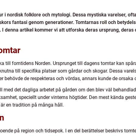
gur i nordisk folklore och mytologi. Dessa mystiska varelser, 
ors fantasi genom generationer. Tomtarnas roll och betydelse
 I denna artikel kommer vi att utforska deras ursprung, deras ol
tomtar
ka till forntidens Norden. Ursprunget till dagens tomtar kan spår
nutna till specifika platser som gårdar och skogar. Dessa var
ser behövde de respekteras och vördas, annars kunde de orsaka 
ill med det dagliga arbetet på gården om den blev väl behandlad.
samhet, speciellt under vinterns högtider. Den mest kända gesten
 är en tradition på många håll.
on
beroende på region och tidsepok. I en del berättelser beskrivs to