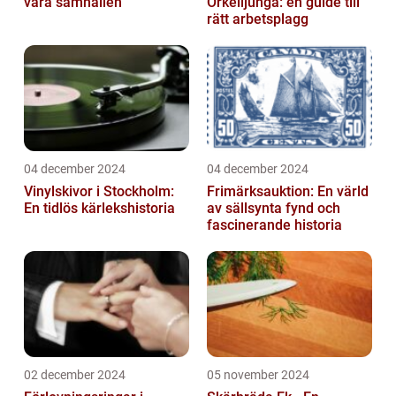
våra samhällen
Örkelljunga: en guide till
rätt arbetsplagg
04 december 2024
04 december 2024
Vinylskivor i Stockholm:
Frimärksauktion: En värld
En tidlös kärlekshistoria
av sällsynta fynd och
fascinerande historia
02 december 2024
05 november 2024