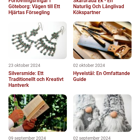
Förlovningsringar i
Skärbräda Ek - En
Göteborg: Vägen till Ett
Naturlig Och Långlivad
Hjärtas Försegling
Kökspartner
23 oktober 2024
02 oktober 2024
Silversmide: Ett
Hyvelstål: En Omfattande
Traditionellt och Kreativt
Guide
Hantverk
09 september 2024
02 september 2024