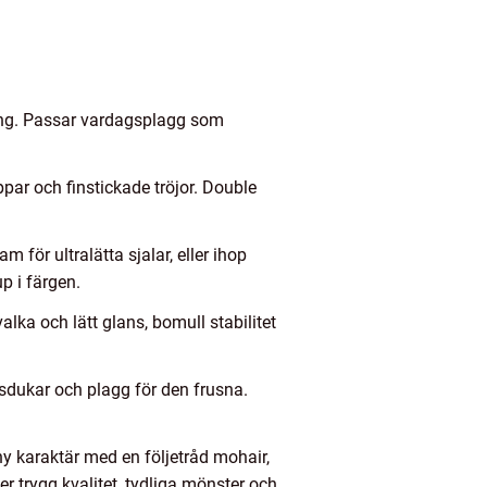
ckning. Passar vardagsplagg som
par och finstickade tröjor. Double
m för ultralätta sjalar, eller ihop
p i färgen.
lka och lätt glans, bomull stabilitet
lsdukar och plagg för den frusna.
ny karaktär med en följetråd mohair,
r trygg kvalitet, tydliga mönster och