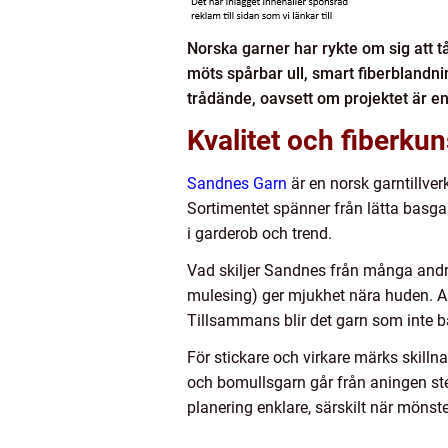
Norska garner har rykte om sig att t
möts spårbar ull, smart fiberblandni
trådände, oavsett om projektet är en
Kvalitet och fiberku
Sandnes Garn
är en norsk garntillver
Sortimentet spänner från lätta basgarn
i garderob och trend.
Vad skiljer Sandnes från många andra? 
mulesing) ger mjukhet nära huden. A
Tillsammans blir det garn som inte ba
För stickare och virkare märks skilln
och bomullsgarn går från aningen stel
planering enklare, särskilt när mönste