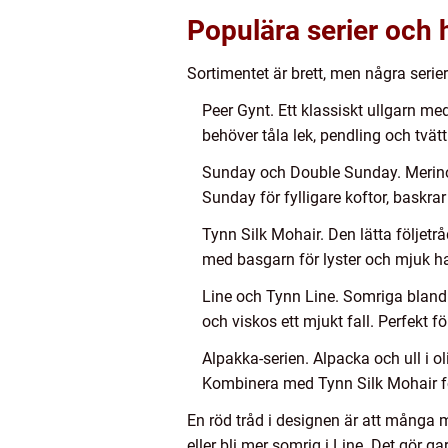
Populära serier och
Sortimentet är brett, men några seri
Peer Gynt. Ett klassiskt ullgarn med
behöver tåla lek, pendling och tvät
Sunday och Double Sunday. Merinoba
Sunday för fylligare koftor, baskrar
Tynn Silk Mohair. Den lätta följetråd
med basgarn för lyster och mjuk hal
Line och Tynn Line. Somriga blandni
och viskos ett mjukt fall. Perfekt f
Alpakka-serien. Alpacka och ull i 
Kombinera med Tynn Silk Mohair för 
En röd tråd i designen är att många m
eller bli mer somrig i Line. Det gör 