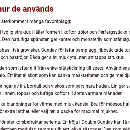
 hur de används
er återkommer i många favoritplagg:
 tydlig struktur. Håller formen i koftor, tröjor och flerfärgssti
t. Den naturliga spänsten ger kanter och mönsterliv som står sig.
s i två grovlekar. Sunday för lätta barnplagg, ribbstickade top
 och baströjor. Båda ger slät, mjuk yta utan att tappa struktur.
en som lyfter allt från enkel slätstickning till spets. Använd ensa
o. Ett litet tillskott som kan sänka masktätheten och ge mer dju
ngar av lin, bomull och viskos som bärs nära huden. Lin ger sva
ör linnen, toppar och luftiga koftor till årets varmare månader.
olika blandningar för värme med mjuk känsla. Bra för mössor, ha
extra lätthet, eller välj ren alpacka för maximal mjukhet.
önster korsbefruktar serierna. En tröja i Double Sunday kan få 
garderoben modulär: samma silhuett, olika säsonger. Den som söke