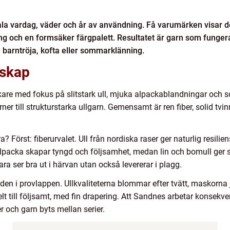
åla vardag, väder och år av användning. Få varumärken visar d
ng och en formsäker färgpalett. Resultatet är garn som fungerar 
 barntröja, kofta eller sommarklänning.
nskap
kare med fokus på slitstark ull, mjuka alpackablandningar och so
er till strukturstarka ullgarn. Gemensamt är ren fiber, solid tvin
Först: fiberurvalet. Ull från nordiska raser ger naturlig resilie
lpacka skapar tyngd och följsamhet, medan lin och bomull ger s
ra ser bra ut i härvan utan också levererar i plagg.
aden i provlappen. Ullkvaliteterna blommar efter tvätt, maskorna 
t till följsamt, med fin drapering. Att Sandnes arbetar konsekve
r och garn byts mellan serier.