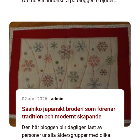
Om du vill annonsera på bloggen erbjuder
vi flera möjligheter. Bannerannonser är
endast ett av alternativen. Kontakta
redaktionen så...
02 april 2026
admin
Sashiko japanskt broderi som förenar
tradition och modernt skapande
Den här bloggen blir dagligen läst av
personer ur alla åldersgrupper med olika