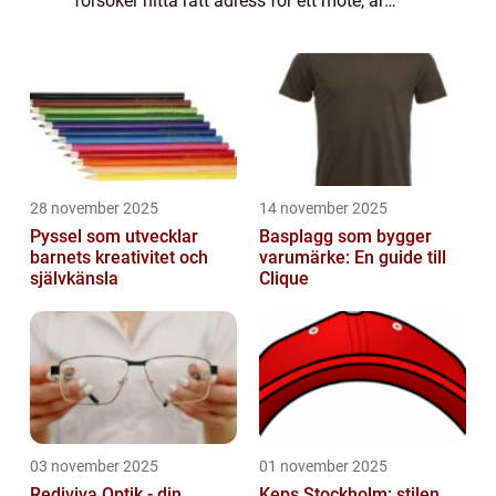
försöker hitta rätt adress för ett möte, är
gatuskyltarna där för att...
28 november 2025
14 november 2025
Pyssel som utvecklar
Basplagg som bygger
barnets kreativitet och
varumärke: En guide till
självkänsla
Clique
03 november 2025
01 november 2025
Rediviva Optik - din
Keps Stockholm: stilen