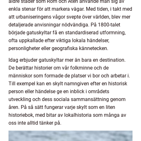
äldre städer som Rom och Aten använde man sig av
enkla stenar för att markera vägar. Med tiden, i takt med
att urbaniseringens vågor svepte över världen, blev mer
detaljerade anvisningar nödvändiga. På 1800-talet
började gatuskyltar få en standardiserad utformning,
ofta uppkallade efter viktiga lokala händelser,
personligheter eller geografiska kännetecken.
Idag erbjuder gatuskyltar mer än bara en destination.
De berättar historier om vår folkminne och de
människor som formade de platser vi bor och arbetar i.
Till exempel kan en skylt namngiven efter en historisk
person eller händelse ge en inblick i områdets
utveckling och dess sociala sammansättning genom
åren. På så sätt fungerar varje skylt som en liten
historiebok, med bitar av lokalhistoria som många av
oss inte alltid tänker på.