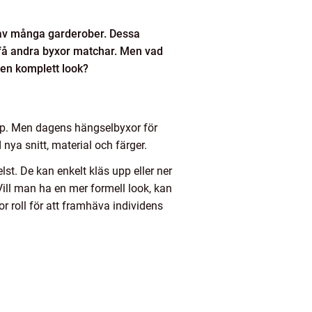
 av många garderober. Dessa
 få andra byxor matchar. Men vad
 en komplett look?
upp. Men dagens hängselbyxor för
nya snitt, material och färger.
lst. De kan enkelt kläs upp eller ner
Vill man ha en mer formell look, kan
r roll för att framhäva individens