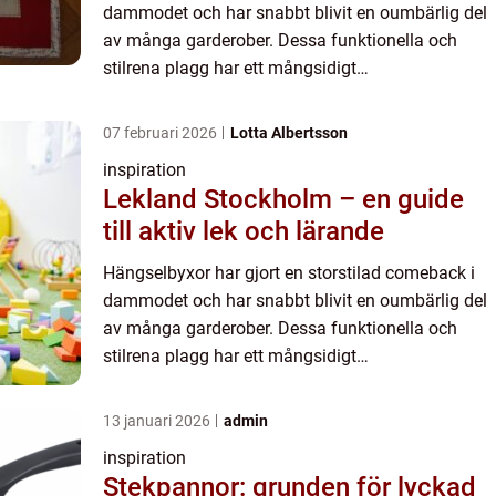
dammodet och har snabbt blivit en oumbärlig del
av många garderober. Dessa funktionella och
stilrena plagg har ett mångsidigt
användningsområde och en estetisk charm som...
07 februari 2026
Lotta Albertsson
inspiration
Lekland Stockholm – en guide
till aktiv lek och lärande
Hängselbyxor har gjort en storstilad comeback i
dammodet och har snabbt blivit en oumbärlig del
av många garderober. Dessa funktionella och
stilrena plagg har ett mångsidigt
användningsområde och en estetisk charm som...
13 januari 2026
admin
inspiration
Stekpannor: grunden för lyckad