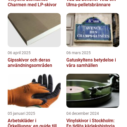
Charmen med LP-skivor
Ulma-pelletsbrännare
06 april 2025
06 mars 2025
Gipsskivor och deras
Gatuskyltens betydelse i
användningsområden
våra samhällen
05 januari 2025
04 december 2024
Arbetskläder i
Vinylskivor i Stockholm:
Örkelljunga: en guide till
En tidlös kärlekshistoria