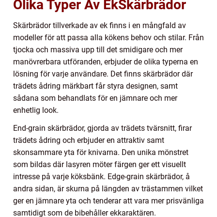
Olika Typer Av EkSkärbrädor
Skärbrädor tillverkade av ek finns i en mångfald av
modeller för att passa alla kökens behov och stilar. Från
tjocka och massiva upp till det smidigare och mer
manövrerbara utföranden, erbjuder de olika typerna en
lösning för varje användare. Det finns skärbrädor där
trädets ådring märkbart får styra designen, samt
sådana som behandlats för en jämnare och mer
enhetlig look.
End-grain skärbrädor, gjorda av trädets tvärsnitt, firar
trädets ådring och erbjuder en attraktiv samt
skonsammare yta för knivarna. Den unika mönstret
som bildas där lasyren möter färgen ger ett visuellt
intresse på varje köksbänk. Edge-grain skärbrädor, å
andra sidan, är skurna på längden av trästammen vilket
ger en jämnare yta och tenderar att vara mer prisvänliga
samtidigt som de bibehåller ekkaraktären.