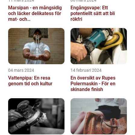
11 mars 2024
06 mars 2024
Marsipan - en mångsidig
Engångsvape: Ett
och läcker delikatess för
potentiellt sätt att bli
mat- och
rökfri
dryckesentusiaster
04 mars 2024
14 februari 2024
Vattenpipa: En resa
En översikt av Rupes
genom tid och kultur
Polermaskin - För en
skinande finish