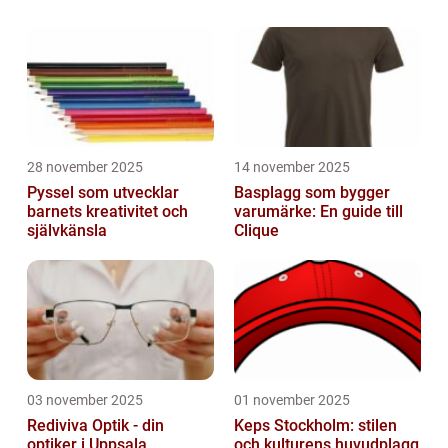
hos präster och andra kyrkliga medlemmar. I
...
28 november 2025
14 november 2025
Pyssel som utvecklar
Basplagg som bygger
barnets kreativitet och
varumärke: En guide till
självkänsla
Clique
03 november 2025
01 november 2025
Rediviva Optik - din
Keps Stockholm: stilen
optiker i Uppsala
och kulturens huvudplagg