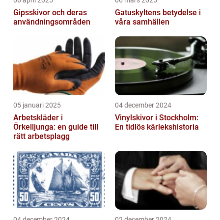
06 april 2025
06 mars 2025
Gipsskivor och deras
Gatuskyltens betydelse i
användningsområden
våra samhällen
05 januari 2025
04 december 2024
Arbetskläder i
Vinylskivor i Stockholm:
Örkelljunga: en guide till
En tidlös kärlekshistoria
rätt arbetsplagg
04 december 2024
02 december 2024