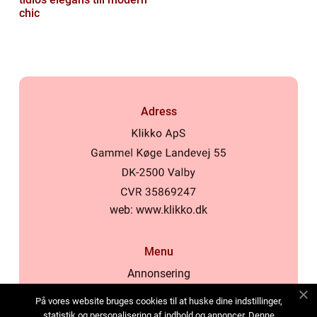
chic
Adress
web:
www.klikko.dk
Menu
Annonsering
Om oss
På vores website bruges cookies til at huske dine indstillinger,
Cookies
statistik og personalisering af indhold og annoncer. Denne