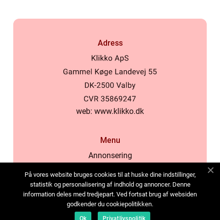
Adress
web:
www.klikko.dk
Menu
Annonsering
Om oss
På vores website bruges cookies til at huske dine indstillinger,
Cookies
statistik og personalisering af indhold og annoncer. Denne
information deles med tredjepart. Ved fortsat brug af websiden
Kontakta oss
godkender du cookiepolitikken.
Sitemap
Ok
Privatlivspolitik