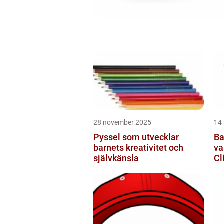
28 november 2025
14
Pyssel som utvecklar
Ba
barnets kreativitet och
va
självkänsla
Cl