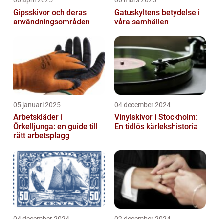
06 april 2025
06 mars 2025
Gipsskivor och deras
Gatuskyltens betydelse i
användningsområden
våra samhällen
05 januari 2025
04 december 2024
Arbetskläder i
Vinylskivor i Stockholm:
Örkelljunga: en guide till
En tidlös kärlekshistoria
rätt arbetsplagg
04 december 2024
02 december 2024