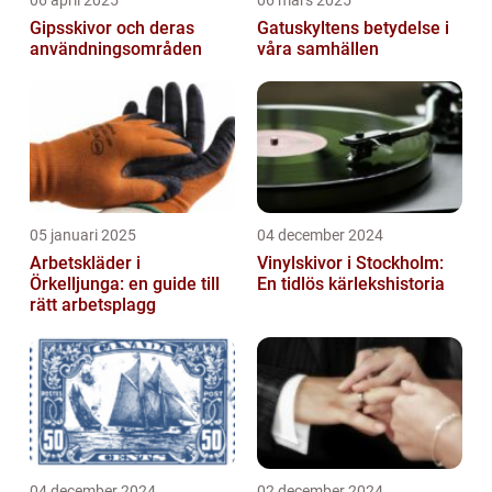
06 april 2025
06 mars 2025
Gipsskivor och deras
Gatuskyltens betydelse i
användningsområden
våra samhällen
05 januari 2025
04 december 2024
Arbetskläder i
Vinylskivor i Stockholm:
Örkelljunga: en guide till
En tidlös kärlekshistoria
rätt arbetsplagg
04 december 2024
02 december 2024