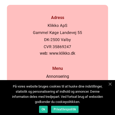
Adress
web:
www.klikko.dk
Menu
Annonsering
Om oss
På vores website bruges cookies til at huske dine indstillinger,
Cookies
statistik og personalisering af indhold og annoncer. Denne
information deles med tredjepart. Ved fortsat brug af websiden
Kontakta oss
godkender du cookiepolitikken.
Sitemap
Ok
Privatlivspolitik