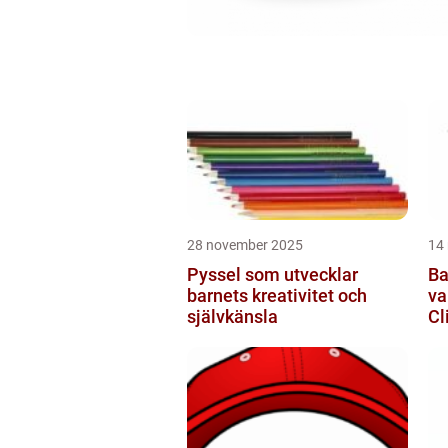
28 november 2025
14
Pyssel som utvecklar
Ba
barnets kreativitet och
va
självkänsla
Cl