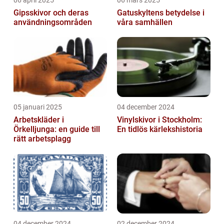
06 april 2025
06 mars 2025
Gipsskivor och deras
Gatuskyltens betydelse i
användningsområden
våra samhällen
05 januari 2025
04 december 2024
Arbetskläder i
Vinylskivor i Stockholm:
Örkelljunga: en guide till
En tidlös kärlekshistoria
rätt arbetsplagg
04 december 2024
02 december 2024