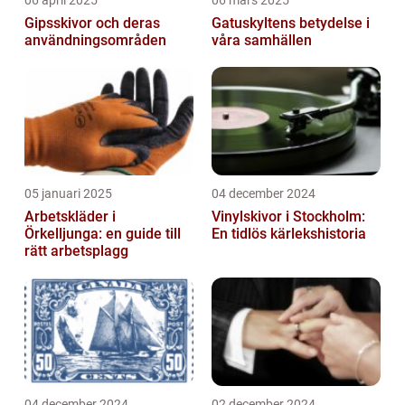
06 april 2025
06 mars 2025
Gipsskivor och deras
Gatuskyltens betydelse i
användningsområden
våra samhällen
05 januari 2025
04 december 2024
Arbetskläder i
Vinylskivor i Stockholm:
Örkelljunga: en guide till
En tidlös kärlekshistoria
rätt arbetsplagg
04 december 2024
02 december 2024