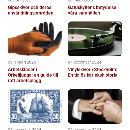
06 april 2025
06 mars 2025
Gipsskivor och deras
Gatuskyltens betydelse i
användningsområden
våra samhällen
05 januari 2025
04 december 2024
Arbetskläder i
Vinylskivor i Stockholm:
Örkelljunga: en guide till
En tidlös kärlekshistoria
rätt arbetsplagg
04 december 2024
02 december 2024