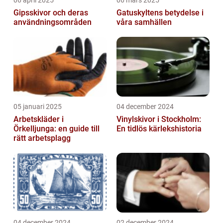
06 april 2025
06 mars 2025
Gipsskivor och deras
Gatuskyltens betydelse i
användningsområden
våra samhällen
05 januari 2025
04 december 2024
Arbetskläder i
Vinylskivor i Stockholm:
Örkelljunga: en guide till
En tidlös kärlekshistoria
rätt arbetsplagg
04 december 2024
02 december 2024