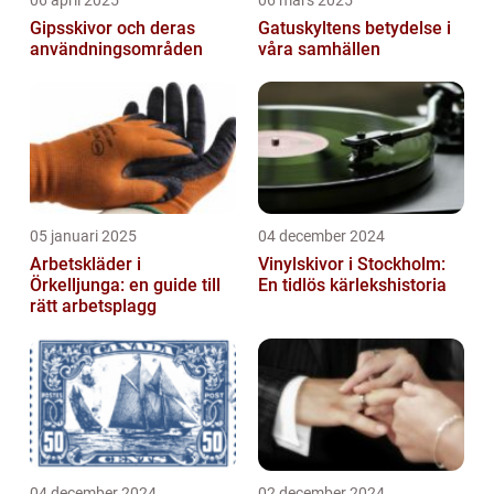
06 april 2025
06 mars 2025
Gipsskivor och deras
Gatuskyltens betydelse i
användningsområden
våra samhällen
05 januari 2025
04 december 2024
Arbetskläder i
Vinylskivor i Stockholm:
Örkelljunga: en guide till
En tidlös kärlekshistoria
rätt arbetsplagg
04 december 2024
02 december 2024