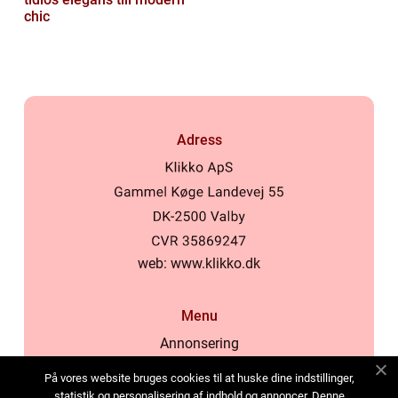
chic
Adress
web:
www.klikko.dk
Menu
Annonsering
Om oss
På vores website bruges cookies til at huske dine indstillinger,
Cookies
statistik og personalisering af indhold og annoncer. Denne