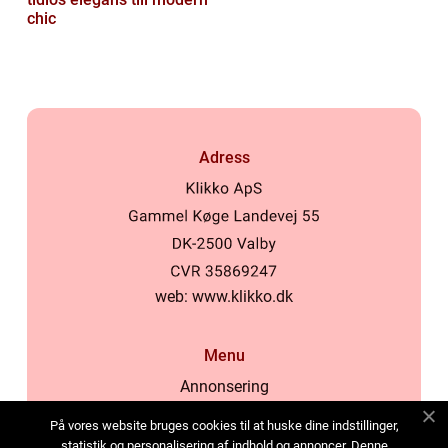
chic
Adress
web:
www.klikko.dk
Menu
Annonsering
Om oss
På vores website bruges cookies til at huske dine indstillinger,
Cookies
statistik og personalisering af indhold og annoncer. Denne