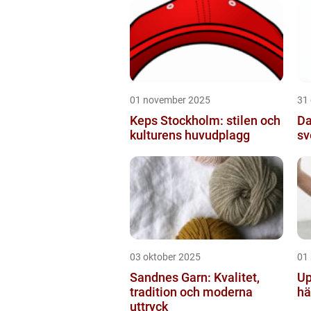
01 november 2025
31
Keps Stockholm: stilen och
Da
kulturens huvudplagg
sv
03 oktober 2025
01
Sandnes Garn: Kvalitet,
Up
tradition och moderna
hä
uttryck