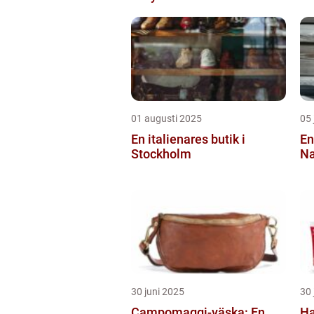
01 augusti 2025
05 
En italienares butik i
En
Stockholm
Na
30 juni 2025
30 
Campomaggi-väska: En
Ha