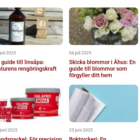
juli 2025
04 juli 2025
 guide till linsåpa:
Skicka blommor i Åhus: En
turens rengöringskraft
guide till blommor som
förgyller ditt hem
juni 2025
25 juni 2025
ndspackel: För precision
Boktryckeri: En