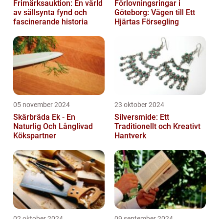
Frimärksauktion: En värld
Förlovningsringar i
av sällsynta fynd och
Göteborg: Vägen till Ett
fascinerande historia
Hjärtas Försegling
05 november 2024
23 oktober 2024
Skärbräda Ek - En
Silversmide: Ett
Naturlig Och Långlivad
Traditionellt och Kreativt
Kökspartner
Hantverk
02 oktober 2024
09 september 2024