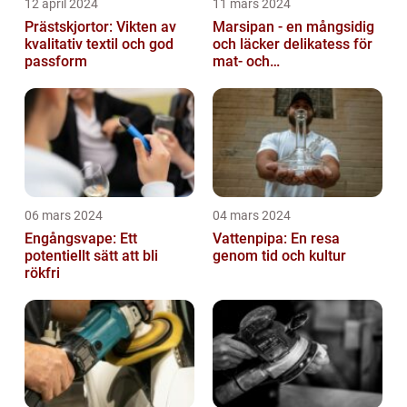
12 april 2024
11 mars 2024
Prästskjortor: Vikten av
Marsipan - en mångsidig
kvalitativ textil och god
och läcker delikatess för
passform
mat- och
dryckesentusiaster
06 mars 2024
04 mars 2024
Engångsvape: Ett
Vattenpipa: En resa
potentiellt sätt att bli
genom tid och kultur
rökfri