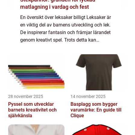
matlagning i vardag och fest
En översikt över leksaker billigt Leksaker är
en viktig del av barnens utveckling och lek.
De inspirerar fantasin och främjar lärandet
genom kreativt spel. Trots detta kan
kostnaden för leksaker ofta vara
avskräckande för många familjer. Här
kommer l...
28 november 2025
14 november 2025
Pyssel som utvecklar
Basplagg som bygger
barnets kreativitet och
varumärke: En guide till
självkänsla
Clique