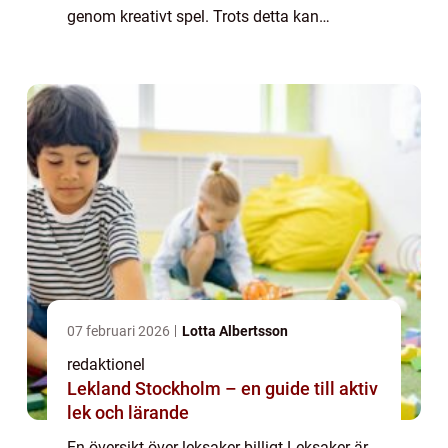
genom kreativt spel. Trots detta kan
kostnaden för leksaker ofta vara
avskräckande för många familjer. Här
kommer l...
07 februari 2026
Lotta Albertsson
redaktionel
Lekland Stockholm – en guide till aktiv
lek och lärande
En översikt över leksaker billigt Leksaker är