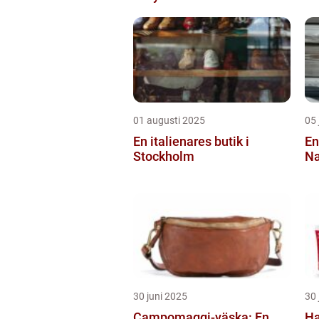
01 augusti 2025
05 
En italienares butik i
En
Stockholm
Na
30 juni 2025
30 
Campomaggi-väska: En
Ha