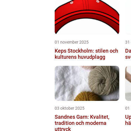
01 november 2025
31
Keps Stockholm: stilen och
Da
kulturens huvudplagg
sv
03 oktober 2025
01
Sandnes Garn: Kvalitet,
Up
tradition och moderna
hä
uttryck