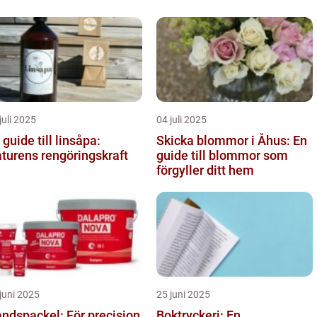
juli 2025
04 juli 2025
 guide till linsåpa:
Skicka blommor i Åhus: En
turens rengöringskraft
guide till blommor som
förgyller ditt hem
juni 2025
25 juni 2025
ndspackel: För precision
Boktryckeri: En