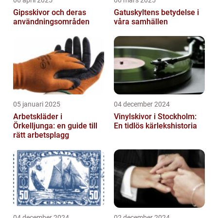
06 april 2025
06 mars 2025
Gipsskivor och deras
Gatuskyltens betydelse i
användningsområden
våra samhällen
05 januari 2025
04 december 2024
Arbetskläder i
Vinylskivor i Stockholm:
Örkelljunga: en guide till
En tidlös kärlekshistoria
rätt arbetsplagg
04 december 2024
02 december 2024