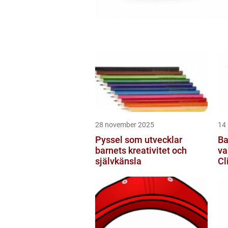
28 november 2025
14
Pyssel som utvecklar
Ba
barnets kreativitet och
va
självkänsla
Cl