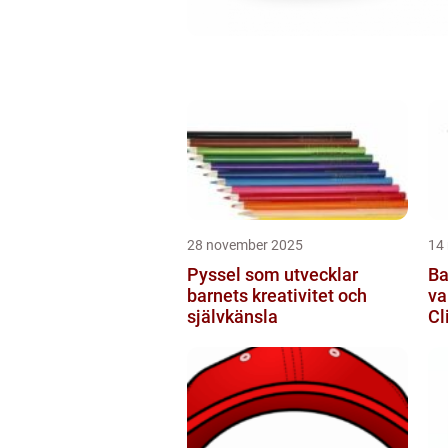
28 november 2025
14
Pyssel som utvecklar
Ba
barnets kreativitet och
va
självkänsla
Cl