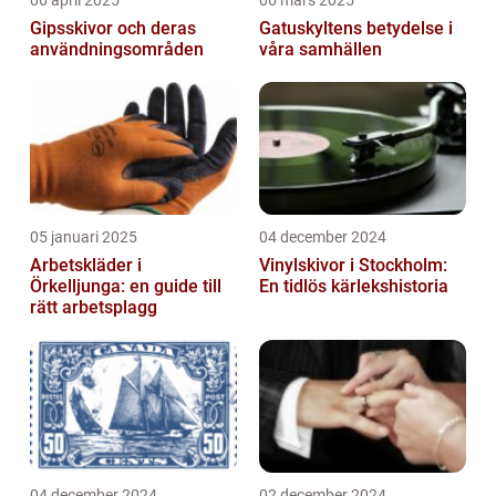
06 april 2025
06 mars 2025
Gipsskivor och deras
Gatuskyltens betydelse i
användningsområden
våra samhällen
05 januari 2025
04 december 2024
Arbetskläder i
Vinylskivor i Stockholm:
Örkelljunga: en guide till
En tidlös kärlekshistoria
rätt arbetsplagg
04 december 2024
02 december 2024