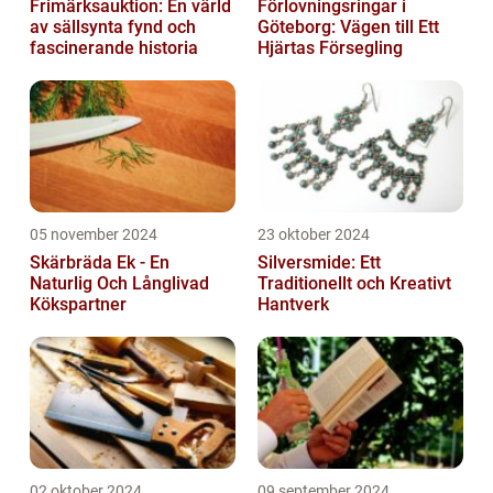
Frimärksauktion: En värld
Förlovningsringar i
av sällsynta fynd och
Göteborg: Vägen till Ett
fascinerande historia
Hjärtas Försegling
05 november 2024
23 oktober 2024
Skärbräda Ek - En
Silversmide: Ett
Naturlig Och Långlivad
Traditionellt och Kreativt
Kökspartner
Hantverk
02 oktober 2024
09 september 2024