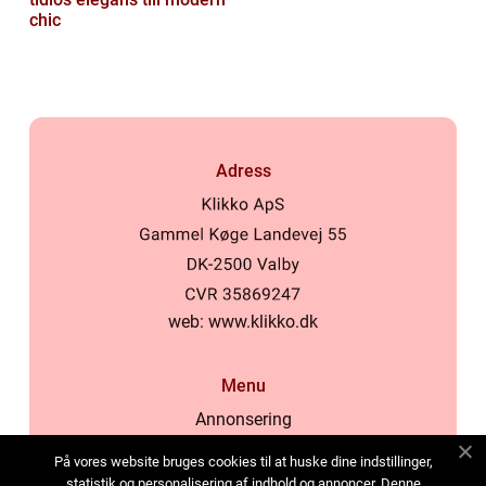
chic
Adress
web:
www.klikko.dk
Menu
Annonsering
Om oss
På vores website bruges cookies til at huske dine indstillinger,
Cookies
statistik og personalisering af indhold og annoncer. Denne