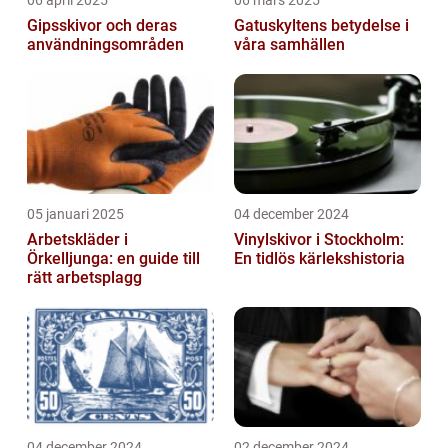
06 april 2025
06 mars 2025
Gipsskivor och deras
Gatuskyltens betydelse i
användningsområden
våra samhällen
05 januari 2025
04 december 2024
Arbetskläder i
Vinylskivor i Stockholm:
Örkelljunga: en guide till
En tidlös kärlekshistoria
rätt arbetsplagg
04 december 2024
02 december 2024