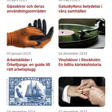
06 april 2025
06 mars 2025
Gipsskivor och deras
Gatuskyltens betydelse i
användningsområden
våra samhällen
05 januari 2025
04 december 2024
Arbetskläder i
Vinylskivor i Stockholm:
Örkelljunga: en guide till
En tidlös kärlekshistoria
rätt arbetsplagg
04 december 2024
02 december 2024