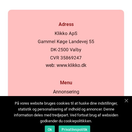
Adress
web:
www.klikko.dk
Menu
Annonsering
Om oss
På vores website bruges cookies til at huske dine indstillinger,
Cookies
statistik og personalisering af indhold og annoncer. Denne
information deles med tredjepart. Ved fortsat brug af websiden
Kontakta oss
godkender du cookiepolitikken.
Sitemap
Ok
Privatlivspolitik