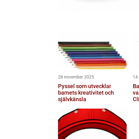
28 november 2025
14
Pyssel som utvecklar
Ba
barnets kreativitet och
va
självkänsla
Cl