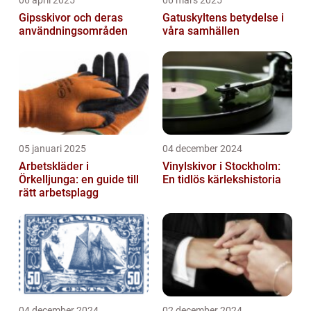
06 april 2025
06 mars 2025
Gipsskivor och deras
Gatuskyltens betydelse i
användningsområden
våra samhällen
05 januari 2025
04 december 2024
Arbetskläder i
Vinylskivor i Stockholm:
Örkelljunga: en guide till
En tidlös kärlekshistoria
rätt arbetsplagg
04 december 2024
02 december 2024