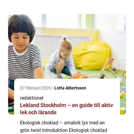
ökad medvetenhet om miljöpåverkan och
hälsa har ekologisk choklad kommit att
anses...
07 februari 2026
Lotta Albertsson
redaktionel
Lekland Stockholm – en guide till aktiv
lek och lärande
Ekologisk choklad – smakrik lyx med en
grön twist Introduktion Ekologisk choklad