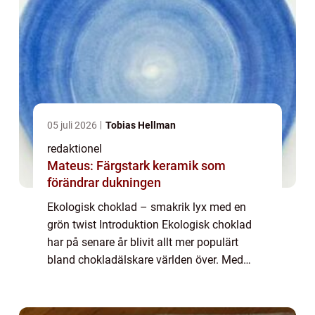
05 juli 2026
Tobias Hellman
redaktionel
Mateus: Färgstark keramik som
förändrar dukningen
Ekologisk choklad – smakrik lyx med en
grön twist Introduktion Ekologisk choklad
har på senare år blivit allt mer populärt
bland chokladälskare världen över. Med
ökad medvetenhet om miljöpåverkan och
hälsa har ekologisk choklad kommit att
anses...