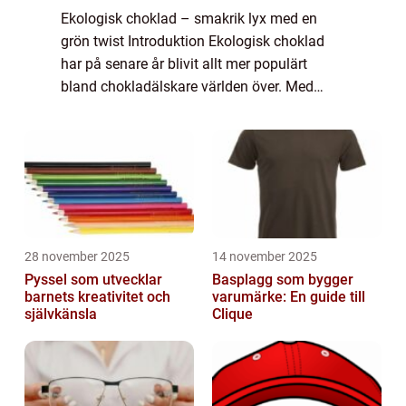
Ekologisk choklad – smakrik lyx med en
grön twist Introduktion Ekologisk choklad
har på senare år blivit allt mer populärt
bland chokladälskare världen över. Med
ökad medvetenhet om miljöpåverkan och
hälsa har ekologisk choklad kommit att
anses...
28 november 2025
14 november 2025
Pyssel som utvecklar
Basplagg som bygger
barnets kreativitet och
varumärke: En guide till
självkänsla
Clique