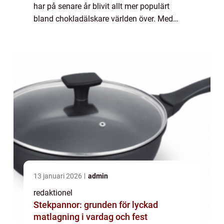
har på senare år blivit allt mer populärt
bland chokladälskare världen över. Med
ökad medvetenhet om miljöpåverkan och
hälsa har ekologisk choklad kommit att
anses...
13 januari 2026
admin
redaktionel
Stekpannor: grunden för lyckad
matlagning i vardag och fest