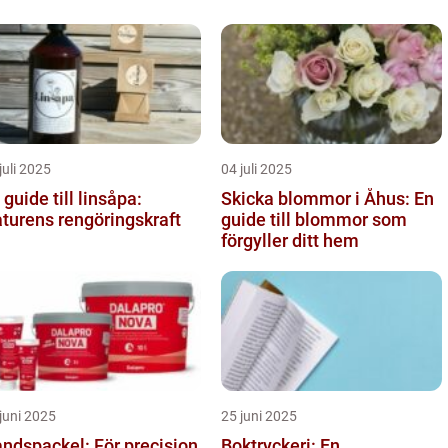
juli 2025
04 juli 2025
 guide till linsåpa:
Skicka blommor i Åhus: En
turens rengöringskraft
guide till blommor som
förgyller ditt hem
juni 2025
25 juni 2025
ndspackel: För precision
Boktryckeri: En