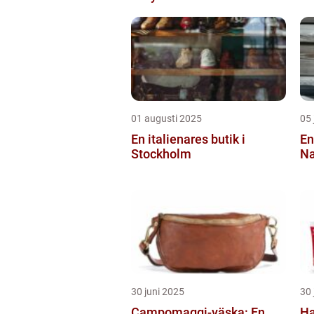
01 augusti 2025
05 
En italienares butik i
En
Stockholm
Na
30 juni 2025
30 
Campomaggi-väska: En
Ha