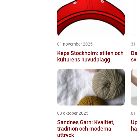
01 november 2025
31
Keps Stockholm: stilen och
Da
kulturens huvudplagg
sv
03 oktober 2025
01
Sandnes Garn: Kvalitet,
Up
tradition och moderna
hä
uttryck