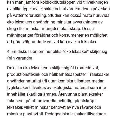
kan man jämföra koldioxidutsläppen vid tillverkningen
av olika typer av leksaker och utvärdera deras påverkan
på vattenförbrukning. Studier kan också mäta huruvida
eko leksakers användning minskar avverkningen av
skog eller minskar mängden plastskräp. Dessa
mätningar ger föräldrar och konsumenter en möjlighet
att göra välgrundade val vid köp av eko leksaker.
4. En diskussion om hur olika ”eko leksaker” skiljer sig
från varandra
De olika eko leksakerna skiljer sig åt i materialval,
produktionsteknik och hållbarhetsaspekter. Träleksaker
använder naturligt trä utan kemiska tillsatser, medan
tygleksaker tillverkas av ekologiska material som inte
innehåller skadliga ämnen. Återvunna plastleksaker
fokuserar på att omvandla befintligt plastskräp i
leksaker, vilket minskar behovet av nya råvaror och
minskar plastavfall. Pedagogiska leksaker tillverkade