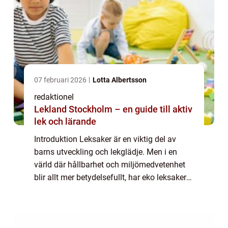
07 februari 2026
Lotta Albertsson
redaktionel
Lekland Stockholm – en guide till aktiv
lek och lärande
Introduktion Leksaker är en viktig del av
barns utveckling och lekglädje. Men i en
värld där hållbarhet och miljömedvetenhet
blir allt mer betydelsefullt, har eko leksaker
seglat upp som ett populärt val för föräldrar
och barn. I denna artikel kommer...