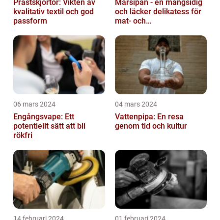
Prästskjortor: Vikten av
Marsipan - en mångsidig
kvalitativ textil och god
och läcker delikatess för
passform
mat- och
dryckesentusiaster
06 mars 2024
04 mars 2024
Engångsvape: Ett
Vattenpipa: En resa
potentiellt sätt att bli
genom tid och kultur
rökfri
14 februari 2024
01 februari 2024