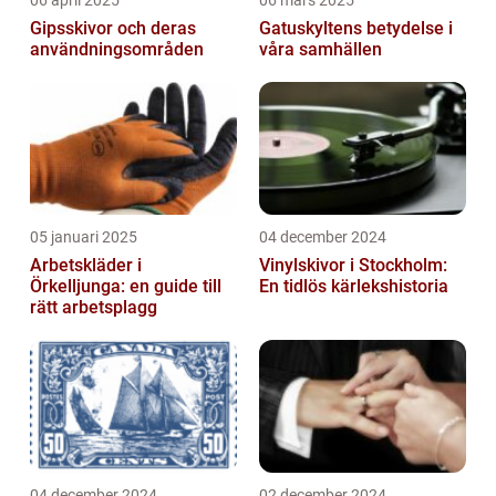
06 april 2025
06 mars 2025
Gipsskivor och deras
Gatuskyltens betydelse i
användningsområden
våra samhällen
05 januari 2025
04 december 2024
Arbetskläder i
Vinylskivor i Stockholm:
Örkelljunga: en guide till
En tidlös kärlekshistoria
rätt arbetsplagg
04 december 2024
02 december 2024