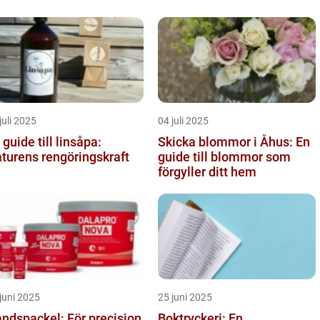
juli 2025
04 juli 2025
 guide till linsåpa:
Skicka blommor i Åhus: En
turens rengöringskraft
guide till blommor som
förgyller ditt hem
juni 2025
25 juni 2025
ndspackel: För precision
Boktryckeri: En