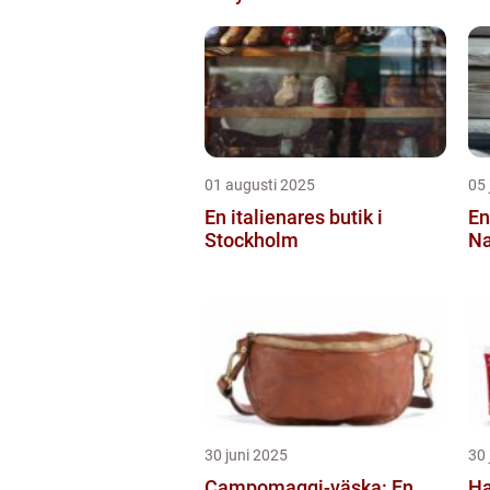
01 augusti 2025
05 
En italienares butik i
En
Stockholm
Na
30 juni 2025
30 
Campomaggi-väska: En
Ha