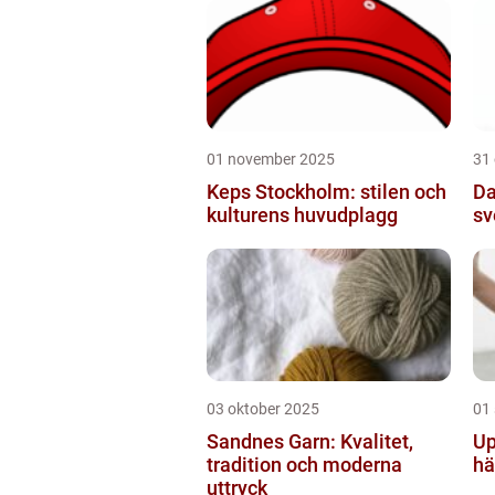
01 november 2025
31
Keps Stockholm: stilen och
Da
kulturens huvudplagg
sv
03 oktober 2025
01
Sandnes Garn: Kvalitet,
Up
tradition och moderna
hä
uttryck