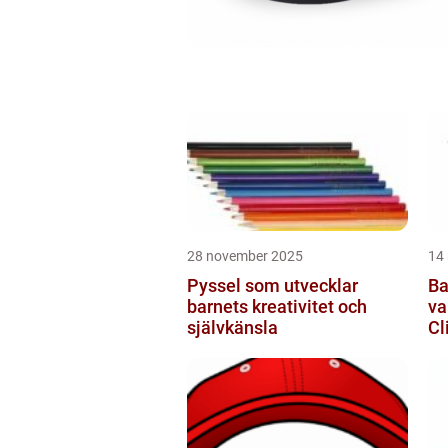
28 november 2025
14
Pyssel som utvecklar
Ba
barnets kreativitet och
va
självkänsla
Cl