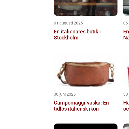
01 augusti 2025
05 
En italienares butik i
En
Stockholm
Na
30 juni 2025
30 
Campomaggi-väska: En
Ha
tidlös italiensk ikon
oc