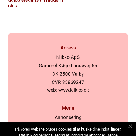
chic
Adress
web:
www.klikko.dk
Menu
Annonsering
Om oss
På vores website bruges cookies til at huske dine indstillinger,
Cookies
statistik og personalisering af indhold og annoncer. Denne